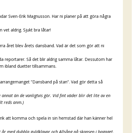
ndar Sven-Erik Magnusson. Har ni planer på att göra några
et aldrig. Sjukt bra låtar!
ra året blev årets dansband. Vad är det som gör att ni
 reportarer. Så det blir aldrig samma låtar. Dessutom har
tom ibland duetter tillsammans.
ll arrangemanget ”Dansband på stan”. Vad gör detta så
annat än de vanligtvis gör. Vid fint väder blir det lite av en
llt reds anm.)
enrik att komma och spela in sin hemstad där han känner hel
t i år med dubbla guldklavar och Allsång på skansen i bagaget.