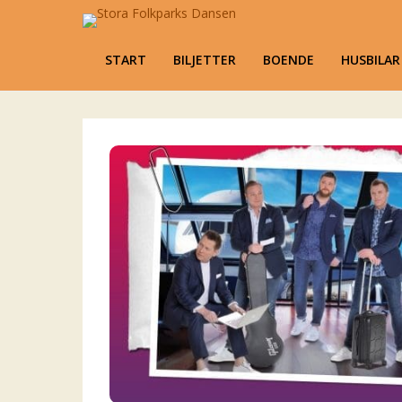
Stora Folkparks D
Karlsholme Folkets Park, Mariestad
Primary Menu
START
BILJETTER
BOENDE
HUSBILA
Skip to content