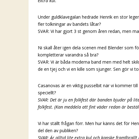
extra kul.
Under guldklavegalan hedrade Henrik en stor lege
fler tolkningar av bandets låtar?
SVAR: Vi har gjort 3 st genom åren redan, men man v
Ni skall åter igen dela scenen med Blender som för
kompletterar varandra så bra?
SVAR: Vi är båda moderna band men med helt skilda
de en tjej och vi en kille som sjunger. Sen gör vi 
Casanovas är en viktig pusselbit när vi kommer ti
speciellt?
SVAR: Det är ju en folkfest där banden bjuder på lite 
folkfest. (Kan meddela att fint väder redan är bestä
Vi har ställt frågan förr. Men hur känns det för H
del den av publiken?
SVAR: Är alltid lite extra kul och kanske framförall