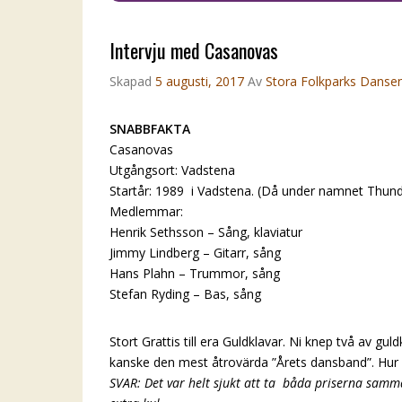
Intervju med Casanovas
Skapad
5 augusti, 2017
Av
Stora Folkparks Danse
SNABBFAKTA
Casanovas
Utgångsort: Vadstena
Startår: 1989 i Vadstena. (Då under namnet Thund
Medlemmar:
Henrik Sethsson – Sång, klaviatur
Jimmy Lindberg – Gitarr, sång
Hans Plahn – Trummor, sång
Stefan Ryding – Bas, sång
Stort Grattis till era Guldklavar. Ni knep två av gul
kanske den mest åtrovärda ”Årets dansband”. Hur 
SVAR: Det var helt sjukt att ta båda priserna samma