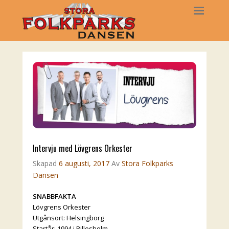
Intervju med Lövgrens Orkester
Skapad
6 augusti, 2017
Av
Stora Folkparks
Dansen
SNABBFAKTA
Lövgrens Orkester
Utgånsort: Helsingborg
Startår: 1994 i Billesholm