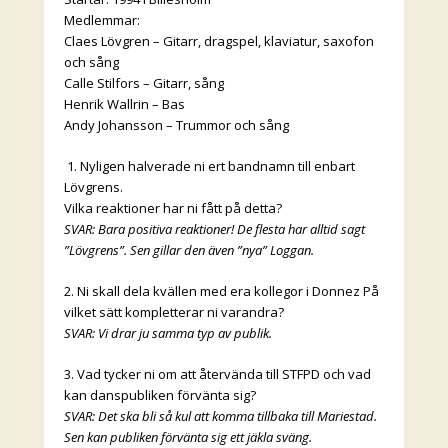
Medlemmar:
Claes Lövgren – Gitarr, dragspel, klaviatur, saxofon
och sång
Calle Stilfors – Gitarr, sång
Henrik Wallrin – Bas
Andy Johansson – Trummor och sång
1. Nyligen halverade ni ert bandnamn till enbart
Lövgrens.
Vilka reaktioner har ni fått på detta?
SVAR: Bara positiva reaktioner! De flesta har alltid sagt
”Lövgrens”. Sen gillar den även ”nya” Loggan.
2. Ni skall dela kvällen med era kollegor i Donnez På
vilket sätt kompletterar ni varandra?
SVAR: Vi drar ju samma typ av publik.
3. Vad tycker ni om att återvända till STFPD och vad
kan danspubliken förvänta sig?
SVAR: Det ska bli så kul att komma tillbaka till Mariestad.
Sen kan publiken förvänta sig ett jäkla sväng.