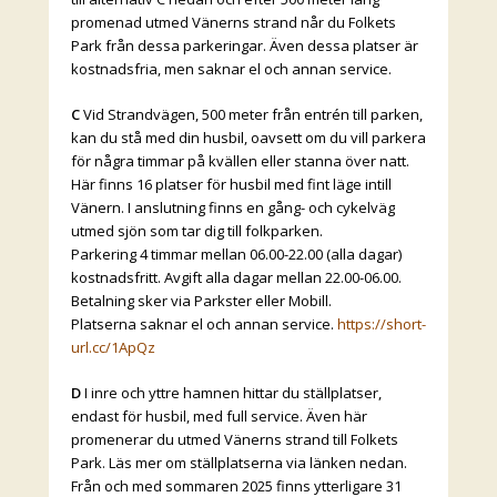
promenad utmed Vänerns strand når du Folkets
Park från dessa parkeringar. Även dessa platser är
kostnadsfria, men saknar el och annan service.
C
Vid Strandvägen, 500 meter från entrén till parken,
kan du stå med din husbil, oavsett om du vill parkera
för några timmar på kvällen eller stanna över natt.
Här finns 16 platser för husbil med fint läge intill
Vänern. I anslutning finns en gång- och cykelväg
utmed sjön som tar dig till folkparken.
Parkering 4 timmar mellan 06.00-22.00 (alla dagar)
kostnadsfritt. Avgift alla dagar mellan 22.00-06.00.
Betalning sker via Parkster eller Mobill.
Platserna saknar el och annan service.
https://short-
url.cc/1ApQz
D
I inre och yttre hamnen hittar du ställplatser,
endast för husbil, med full service. Även här
promenerar du utmed Vänerns strand till Folkets
Park. Läs mer om ställplatserna via länken nedan.
Från och med sommaren 2025 finns ytterligare 31