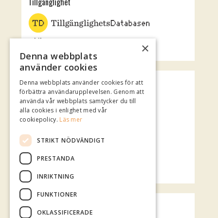
Tillgänglighet
Jubileumsteatern
×
Rotundan
Denna webbplats
använder cookies
Spotify Playlist
Denna webbplats använder cookies för att
förbättra användarupplevelsen. Genom att
använda vår webbplats samtycker du till
alla cookies i enlighet med vår
cookiepolicy.
Läs mer
STRIKT NÖDVÄNDIGT
PRESTANDA
INRIKTNING
FUNKTIONER
Vädret över Mariestad
OKLASSIFICERADE