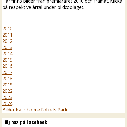
Här finns bilder från premiäråret 2010 och framåt. Klicka
på respektive årtal under bildcoolaget.
2010
2011
2012
2013
2014
2015
2016
2017
2018
2019
2022
2023
2024
Bilder Karlsholme Folkets Park
Följ oss på Facebook