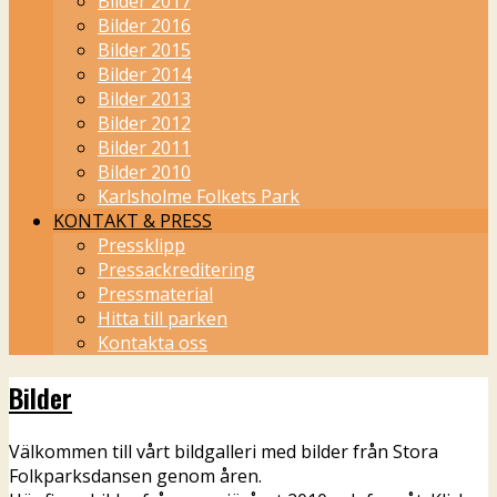
Bilder 2017
Bilder 2016
Bilder 2015
Bilder 2014
Bilder 2013
Bilder 2012
Bilder 2011
Bilder 2010
Karlsholme Folkets Park
KONTAKT & PRESS
Pressklipp
Pressackreditering
Pressmaterial
Hitta till parken
Kontakta oss
Bilder
Välkommen till vårt bildgalleri med bilder från Stora
Folkparksdansen genom åren.