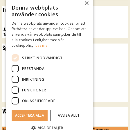
×
Denna webbplats
Tillgänglighet
använder cookies
Denna webbplats använder cookies för att
Jubileumsteatern
förbättra användarupplevelsen. Genom att
Rotundan
använda vår webbplats samtycker du till
alla cookies i enlighet med vår
cookiepolicy.
Läs mer
Spotify Playlist
STRIKT NÖDVÄNDIGT
PRESTANDA
INRIKTNING
FUNKTIONER
OKLASSIFICERADE
Vädret över Mariestad
ACCEPTERA ALLA
AVVISA ALLT
klart.se
VISA DETALJER