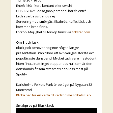
Tid: 13.30 – 16.00
Entré: 150:- (kort, kontant eller swish)
OBSERVERA! Ledsagare/personal har fri entré.
Ledsagarbevis behövs ej
Servering med smörgås, fikabröd, kaffe, läsk och
korv med bröd finns.
Förköp: Möjlighet till förköp finns via
tickster.com
Om Black Jack
Black Jack behöver nog inte någon längre
presentation utan tillhör ett av Sveriges största och
populäraste dansband. Mycket tack vare mastodont
hiten ”Inatt Inatt-Inget stoppar oss nu” som är den
dansbandslåt som streamat i särklass mest på
Spotify
Karlsholme Folkets Park är beläget på Nygatan 32 i
Mariestad
Klicka här för en karta till Karlsholme Folkets Park
Smakprov på Black Jack