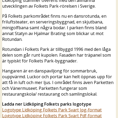
Lidköping stämmer överens med den allmänna
utvecklingen av Folkets Park-rörelsen i Sverige.
På Folkets parkområdet finns nu en dansrotunda, en
friluftsteater, en serveringsbyggnad, en skjutbana,
minigolfbana samt några bodar. I parken finns bland
annat Statyn av Hjalmar Brating som blickar ut mot
Rotundan.
Rotundan i Folkets Park är tillbyggd 1996 med den låga
delen som går runt kupolen. Fasaden har träpanel som
är typiskt för Folkets Park-byggnader.
Hangaren är en danspaviljong för sommarbruk,
ouppvärmd. Luckor och portar kan helt öppnas upp för
att få in luft och mer ljus. I området finns även Parketten
och Vänermuseet. Parketten fungerar som
restaurangskola/ restaurang och samlingslokal.
Ladda ner Lidköping Folkets parks logotype
Logotype Lidköping Folkets Park Svart Jpg-format
Logotype Lidköping Folkets Park Svart Pdf-format