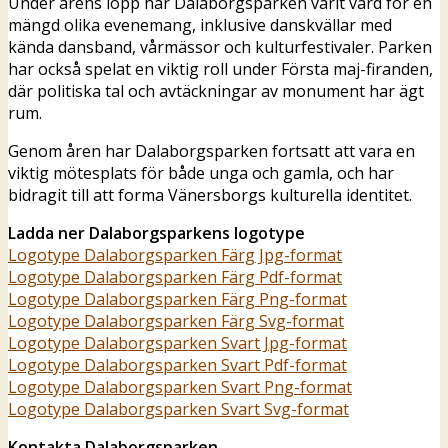
Under årens lopp har Dalaborgsparken varit värd för en
mängd olika evenemang, inklusive danskvällar med
kända dansband, vårmässor och kulturfestivaler. Parken
har också spelat en viktig roll under Första maj-firanden,
där politiska tal och avtäckningar av monument har ägt
rum.
Genom åren har Dalaborgsparken fortsatt att vara en
viktig mötesplats för både unga och gamla, och har
bidragit till att forma Vänersborgs kulturella identitet.
Ladda ner Dalaborgsparkens logotype
Logotype Dalaborgsparken Färg Jpg-format
Logotype Dalaborgsparken Färg Pdf-format
Logotype Dalaborgsparken Färg Png-format
Logotype Dalaborgsparken Färg Svg-format
Logotype Dalaborgsparken Svart Jpg-format
Logotype Dalaborgsparken Svart Pdf-format
Logotype Dalaborgsparken Svart Png-format
Logotype Dalaborgsparken Svart Svg-format
Kontakta Dalaborgsparken