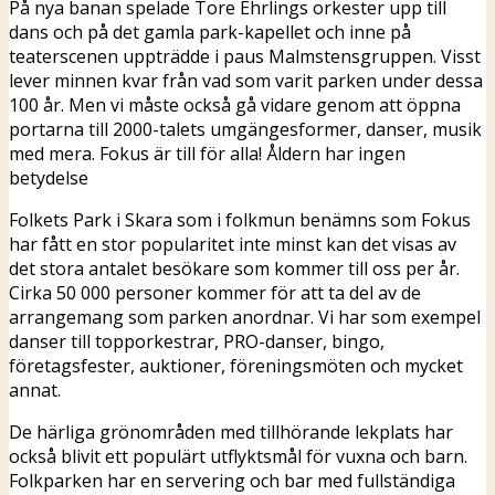
På nya banan spelade Tore Ehrlings orkester upp till
dans och på det gamla park-kapellet och inne på
teaterscenen uppträdde i paus Malmstensgruppen. Visst
lever minnen kvar från vad som varit parken under dessa
100 år. Men vi måste också gå vidare genom att öppna
portarna till 2000-talets umgängesformer, danser, musik
med mera. Fokus är till för alla! Åldern har ingen
betydelse
Folkets Park i Skara som i folkmun benämns som Fokus
har fått en stor popularitet inte minst kan det visas av
det stora antalet besökare som kommer till oss per år.
Cirka 50 000 personer kommer för att ta del av de
arrangemang som parken anordnar. Vi har som exempel
danser till topporkestrar, PRO-danser, bingo,
företagsfester, auktioner, föreningsmöten och mycket
annat.
De härliga grönområden med tillhörande lekplats har
också blivit ett populärt utflyktsmål för vuxna och barn.
Folkparken har en servering och bar med fullständiga