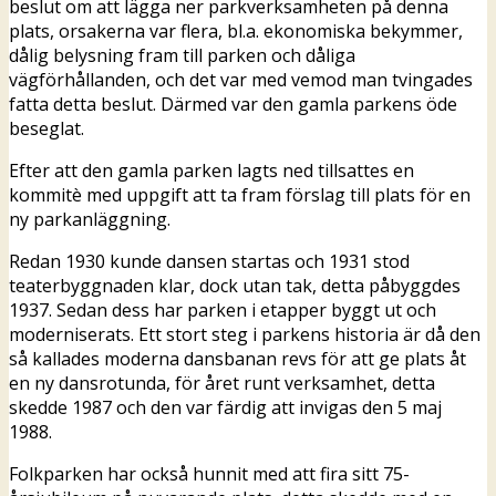
beslut om att lägga ner parkverksamheten på denna
plats, orsakerna var flera, bl.a. ekonomiska bekymmer,
dålig belysning fram till parken och dåliga
vägförhållanden, och det var med vemod man tvingades
fatta detta beslut. Därmed var den gamla parkens öde
beseglat.
Efter att den gamla parken lagts ned tillsattes en
kommitè med uppgift att ta fram förslag till plats för en
ny parkanläggning.
Redan 1930 kunde dansen startas och 1931 stod
teaterbyggnaden klar, dock utan tak, detta påbyggdes
1937. Sedan dess har parken i etapper byggt ut och
moderniserats. Ett stort steg i parkens historia är då den
så kallades moderna dansbanan revs för att ge plats åt
en ny dansrotunda, för året runt verksamhet, detta
skedde 1987 och den var färdig att invigas den 5 maj
1988.
Folkparken har också hunnit med att fira sitt 75-