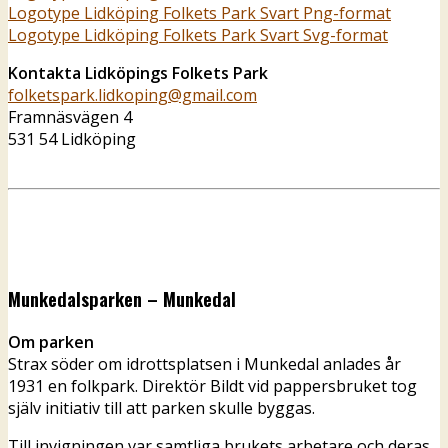
Logotype Lidköping Folkets Park Svart Png-format
Logotype Lidköping Folkets Park Svart Svg-format
Kontakta Lidköpings Folkets Park
folketspark.lidkoping@gmail.com
Framnäsvägen 4
531 54 Lidköping
Munkedalsparken – Munkedal
Om parken
Strax söder om idrottsplatsen i Munkedal anlades år
1931 en folkpark. Direktör Bildt vid pappersbruket tog
själv initiativ till att parken skulle byggas.
Till invigningen var samtliga brukets arbetare och deras