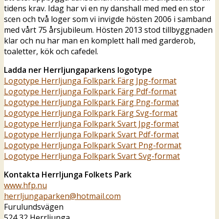
tidens krav. Idag har vi en ny danshall med med en stor
scen och två loger som vi invigde hösten 2006 i samband
med vårt 75 årsjubileum. Hösten 2013 stod tillbyggnaden
klar och nu har man en komplett hall med garderob,
toaletter, kök och cafedel.
Ladda ner Herrljungaparkens logotype
Logotype Herrljunga Folkpark Färg Jpg-format
Logotype Herrljunga Folkpark Färg Pdf-format
Logotype Herrljunga Folkpark Färg Png-format
Logotype Herrljunga Folkpark Färg Svg-format
Logotype Herrljunga Folkpark Svart Jpg-format
Logotype Herrljunga Folkpark Svart Pdf-format
Logotype Herrljunga Folkpark Svart Png-format
Logotype Herrljunga Folkpark Svart Svg-format
Kontakta Herrljunga Folkets Park
www.hfp.nu
herrljungaparken@hotmail.com
Furulundsvägen
524 32 Herrljunga