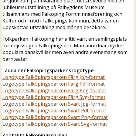
årsjubileum på nuvarande plats, detta skedde med en
jubileumsutställning på Falbygdens Museum,
tillsammans med Falköping Fornminnesförening och
Kultur och Fritid i Falköpings kommun, detta var en
uppskattad utställning med många besökare.
Folkparken i Falköping har alltid varit en samlingsplats
för nöjessugna Falköpingsbor. Man anordnar mycket
populära danskvällar men även andra evenemang som
barnteater
Ladda ner Falköpingsparkens logotype
Logotype Falköpingsparken Färg Jpg-format
Logotype Falköpingsparken Färg Pdf-format
Logotype Falköpingsparken Färg Png-format
Logotype Falköpingsparken Färg Svg-format
Logotype Falköpingsparken Svart Jpg-format
Logotype Falköpingsparken Svart Pdf-format
Logotype Falköpingsparken Svart Png-format
Logotype Falköpingsparken Svart Svg-format
Kontakta Falköpingsparken