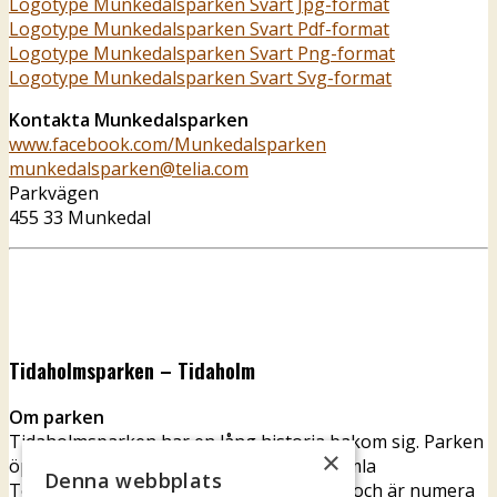
Logotype Munkedalsparken Svart Jpg-format
Logotype Munkedalsparken Svart Pdf-format
Logotype Munkedalsparken Svart Png-format
Logotype Munkedalsparken Svart Svg-format
Kontakta Munkedalsparken
www.facebook.com/Munkedalsparken
munkedalsparken@telia.com
Parkvägen
455 33 Munkedal
Tidaholmsparken – Tidaholm
Om parken
Tidaholmsparken har en lång historia bakom sig. Parken
×
öppnade sina portar 6 maj 1917. Den gamla
Denna webbplats
Teaterbyggnaden finns fortfarande kvar och är numera