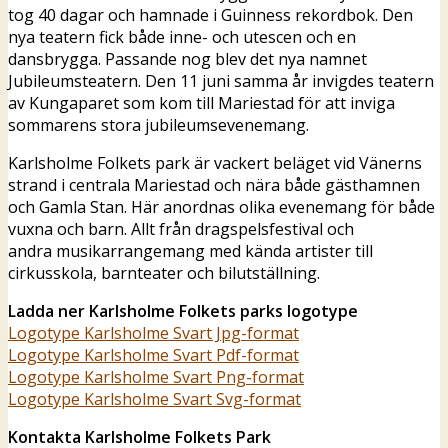
tog 40 dagar och hamnade i Guinness rekordbok. Den
nya teatern fick både inne- och utescen och en
dansbrygga. Passande nog blev det nya namnet
Jubileumsteatern. Den 11 juni samma år invigdes teatern
av Kungaparet som kom till Mariestad för att inviga
sommarens stora jubileumsevenemang.
Karlsholme Folkets park är vackert beläget vid Vänerns
strand i centrala Mariestad och nära både gästhamnen
och Gamla Stan. Här anordnas olika evenemang för både
vuxna och barn. Allt från dragspelsfestival och
andra musikarrangemang med kända artister till
cirkusskola, barnteater och bilutställning.
Ladda ner Karlsholme Folkets parks logotype
Logotype Karlsholme Svart Jpg-format
Logotype Karlsholme Svart Pdf-format
Logotype Karlsholme Svart Png-format
Logotype Karlsholme Svart Svg-format
Kontakta Karlsholme Folkets Park