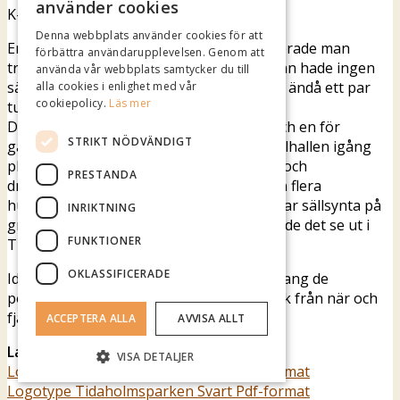
använder cookies
K-märkt.
Denna webbplats använder cookies för att
En höstdag i början av 1940-talet arrangerade man
förbättra användarupplevelsen. Genom att
tredje dagen av årets avslutningsfest. Man hade ingen
använda vår webbplats samtycker du till
särskilt dyr artist. En sån dag kommer det ändå ett par
alla cookies i enlighet med vår
cookiepolicy.
Läs mer
tusen personer.
Dans på två dansbanor, en för modern och en för
STRIKT NÖDVÄNDIGT
gammal dans. Med dansbiljetter. Hela spelhallen igång
plus ett par extra spelstånd. Kaféet, korv och
PRESTANDA
drickakioskerna har köer. Utanför parken flera
hundra cyklar ställda eller slängda. Bilar var sällsynta på
INRIKTNING
grund av bensinransonering. Men så kunde det se ut i
FUNKTIONER
Tidaholmsparken.
OKLASSIFICERADE
Idag är parkens mest välbesökta evenemang de
populära måndagsdanserna som drar folk från när och
fjärran.
ACCEPTERA ALLA
AVVISA ALLT
Ladda ner parkens logotype
VISA DETALJER
Logotype Tidaholmsparken Svart Jpg-format
Logotype Tidaholmsparken Svart Pdf-format