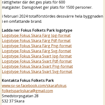
rättigheter där det ges plats för 600
matgäster. Dansgolvet ger plats för 1500 personer.
i februari 2024 totalförstördes dessvärre hela byggnaden
i en omfattande brand.
Ladda ner Fokus Folkets Park logotype
Logotype Fokus Skara Färg Jpg-format
Logotype Fokus Skara Färg Pdf-format
Logotype Fokus Skara Färg Png-format
Logotype Fokus Skara Färg Svg-format
Logotype Fokus Skara Svart Jpg-format
Logotype Fokus Skara Svart Pdf-format
Logotype Fokus Skara Svart Png-format
Logotype Fokus Skara Svart Svg-format
Kontakta Fokus Folkets Park
www.sv-se.facebook.com/skarafokus
folketsparkskara@gmail.com
Smedstorpsgatan 28
532 37 Skara