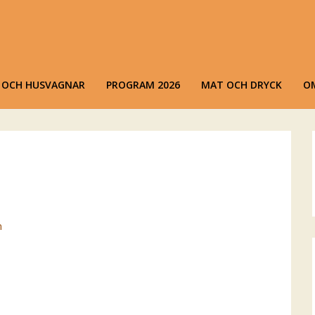
ks Dansen
iestad
R OCH HUSVAGNAR
PROGRAM 2026
MAT OCH DRYCK
O
n