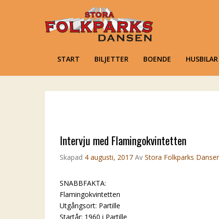
Stora Folkpar
Karlsholme Folkets Park, Mar
Primary Menu
START
BILJETTER
BOENDE
HUSBILA
Skip to content
Intervju med Flamingokvintetten
Skapad
4 augusti, 2017
Av
Stora Folkparks Danse
SNABBFAKTA:
Flamingokvintetten
Utgångsort: Partille
Startår: 1960 i Partille