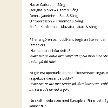
Hasse Carlsson – Sång
Douglas Möller – Gitarr & Sång
Dennis Janebrink – Bas & Sång
Ulf Georgsson – Trummor & Sång
Stefan Kardebratt – Klaviatur, gitarr & sång
På arrangören och publikens begäran återvänder ni
Streaplers.
Hur känner ni inför detta?
SVAR: Det är alltid lika roligt att spela ihop med St
redan på 60 talet.
Ni gör era uppmärksammade konsertspelningar. Är s
respektive dansande publik?
SVAR: Det är lite mer teater på våra konserter. Publ
intresserade av vad vi gör.
Nu skall ni dela scen med Streaplers. Finns det nå
känner till?