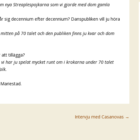
dom nya Streaplespojkarna som vi gjorde med dom gamla
tår sig decennium efter decennium? Danspubliken vill ju höra
i mitten på 70 talet och den publiken finns ju kvar och dom
att tillägga?
d, vi har ju spelat mycket runt om i krokarna under 70 talet
olk.
 Mariestad.
Intervju med Casanovas
→