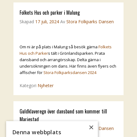
Folkets Hus och parker i Malung
Skapad
17 juli, 2024
Av
Stora Folkparks Dansen
Om ni är på plats i Malung så besök gärna
Folkets
Hus och Parker
s tält i Grönlandsparken. Prata
dansband och arrangörsskap. Delta gärna i
undersökningen om dans. Här finns även flyers och
affischer för
Stora Folkparksdansen 2024
Kategori
Nyheter
Guldklaveregn över dansband som kommer till
Mariestad
×
Skapad
14 juli, 2024
Av
Stora Folkparks Dansen
Denna webbplats