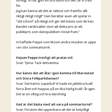
otroligt. Vi har gjort en bra skiva och det får vi cred
för.
Jag kan känna att det är rättvist och framför allt
riktigt riktigt roligt!” Han berättar även att spelar in
”old school” på riktigt och gör det bästa som de kan.
Bandet värdesätter stort att detta pris är ett
publikpris som danspubliken röstat fram.”
Vi haffade Peppe som liksom andra musiker är uppe
i en stor sommarturné.
Hejsan Peppe trevligt att pratas vid.
Svar: Tjena. Tack detsamma.
Hur känns det att åter igen komma till Mariestad
och Stora Folkparkdansen?
Svar: Det känns superkul! Vi hade en jättebra kväll
förra året och hoppas på en lika härlig kväll i år igen.
Det är en viktig och bra danshelg.
Vad är det bästa med att vara på sommarturné?
Svar: Förutom det uppenbara att det är betydligt