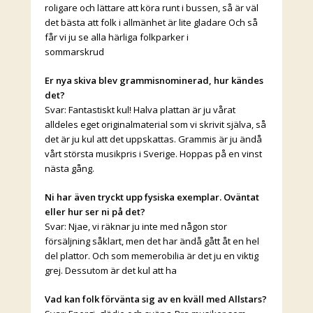
roligare och lättare att köra runt i bussen, så är väl
det bästa att folk i allmänhet är lite gladare Och så
får vi ju se alla härliga folkparker i
sommarskrud
Er nya skiva blev grammisnominerad, hur kändes
det?
Svar: Fantastiskt kul! Halva plattan är ju vårat
alldeles eget originalmaterial som vi skrivit själva, så
det är ju kul att det uppskattas. Grammis är ju ändå
vårt största musikpris i Sverige. Hoppas på en vinst
nästa gång.
Ni har även tryckt upp fysiska exemplar. Oväntat
eller hur ser ni på det?
Svar: Njae, vi räknar ju inte med någon stor
försäljning såklart, men det har ändå gått åt en hel
del plattor. Och som memerobilia är det ju en viktig
grej. Dessutom är det kul att ha
Vad kan folk förvänta sig av en kväll med Allstars?