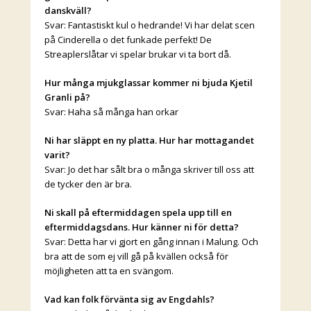
danskväll?
Svar: Fantastiskt kul o hedrande! Vi har delat scen
på Cinderella o det funkade perfekt! De
Streaplerslåtar vi spelar brukar vi ta bort då.
Hur många mjukglassar kommer ni bjuda Kjetil
Granli på?
Svar: Haha så många han orkar
Ni har släppt en ny platta. Hur har mottagandet
varit?
Svar: Jo det har sålt bra o många skriver till oss att
de tycker den är bra.
Ni skall på eftermiddagen spela upp till en
eftermiddagsdans. Hur känner ni för detta?
Svar: Detta har vi gjort en gång innan i Malung. Och
bra att de som ej vill gå på kvällen också för
möjligheten att ta en svängom.
Vad kan folk förvänta sig av Engdahls?