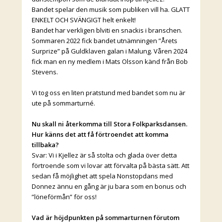
Bandet spelar den musik som publiken vill ha. GLATT
ENKELT OCH SVÄNGIGT helt enkelt!
Bandet har verkligen blviti en snackis i branschen.
Sommaren 2022 fick bandet utnämningen ”Årets
Surprize” på Guldklaven galan i Malung. Våren 2024
fick man en ny medlem i Mats Olsson känd från Bob
Stevens.
Vi tog oss en liten pratstund med bandet som nu är
ute på sommarturné.
Nu skall ni återkomma till Stora Folkparksdansen.
Hur känns det att få förtroendet att komma
tillbaka?
Svar: Vi i Kjellez är så stolta och glada över detta
förtroende som vi lovar att förvalta på bästa sätt. Att
sedan få möjlighet att spela Nonstopdans med
Donnez ännu en gång är ju bara som en bonus och
”löneförmån” för oss!
Vad är höjdpunkten på sommarturnen förutom