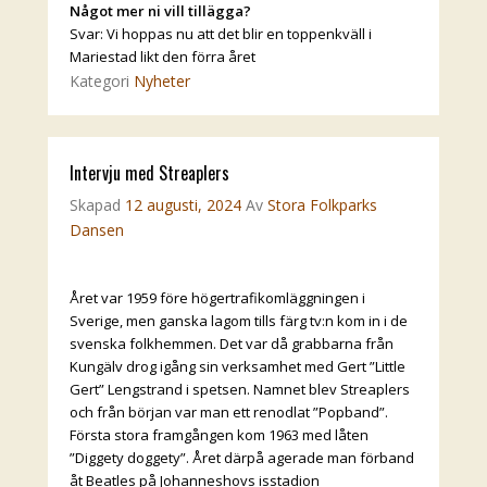
Något mer ni vill tillägga?
Svar: Vi hoppas nu att det blir en toppenkväll i
Mariestad likt den förra året
Kategori
Nyheter
Intervju med Streaplers
Skapad
12 augusti, 2024
Av
Stora Folkparks
Dansen
Året var 1959 före högertrafikomläggningen i
Sverige, men ganska lagom tills färg tv:n kom in i de
svenska folkhemmen. Det var då grabbarna från
Kungälv drog igång sin verksamhet med Gert ”Little
Gert” Lengstrand i spetsen. Namnet blev Streaplers
och från början var man ett renodlat ”Popband”.
Första stora framgången kom 1963 med låten
”Diggety doggety”. Året därpå agerade man förband
åt Beatles på Johanneshovs isstadion