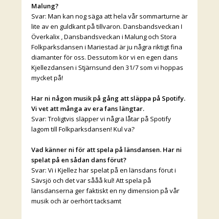
Malung?
Svar: Man kan nog säga att hela vår sommarturne är
lite av en guldkant på tillvaron. Dansbandsveckan I
Överkalix , Dansbandsveckan i Malung och Stora
Folkparksdansen i Mariestad är ju några riktigt fina
diamanter för oss. Dessutom kör vi en egen dans
Kjellezdansen i Stjärnsund den 31/7 som vi hoppas
mycket på!
Har ni någon musik på gång att släppa på Spotify.
Vi vet att många av era fans längtar.
Svar: Troligtvis släpper vi några låtar på Spotify
lagom till Folkparksdansen! Kul va?
Vad känner ni för att spela på länsdansen. Har ni
spelat på en sådan dans förut?
Svar: Vi i Kjellez har spelat på en länsdans förut i
Sävsjö och det var sååå kul! Att spela på
länsdanserna ger faktiskt en ny dimension på vår
musik och är oerhört tacksamt