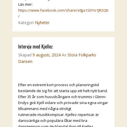
Läs mer:
https://www.facebook.com/share/x6Jja1SDYo1JR2QK
/
Kategori
Nyheter
Intervju med Kjellez
Skapad
9 augusti, 2024
Av
Stora Folkparks
Dansen
Efter en extremt kort process och planeringstid
bestämde de sig för att starta upp ett helt nytt band.
Efter 35 år som huvudsångare och trummis i Glenn-
Endys gick Kjell vidare och prövade sina egna vingar
tillsammans med några otroligt
rutinerade musikkompisar. Kjellez repertoar är
dansvänliga och populära låtar med bra
danstempon som de blandat ihop till Kjellez.