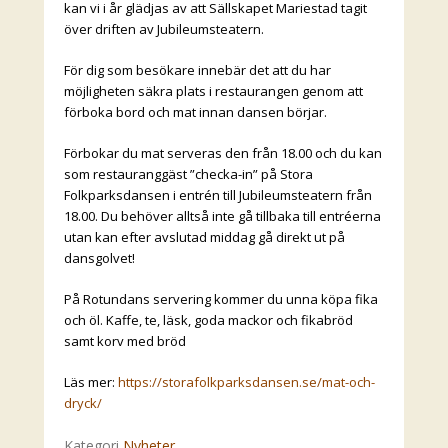
kan vi i år glädjas av att Sällskapet Mariestad tagit
över driften av Jubileumsteatern.
För dig som besökare innebär det att du har
möjligheten säkra plats i restaurangen genom att
förboka bord och mat innan dansen börjar.
Förbokar du mat serveras den från 18.00 och du kan
som restauranggäst ”checka-in” på Stora
Folkparksdansen i entrén till Jubileumsteatern från
18.00. Du behöver alltså inte gå tillbaka till entréerna
utan kan efter avslutad middag gå direkt ut på
dansgolvet!
På Rotundans servering kommer du unna köpa fika
och öl. Kaffe, te, läsk, goda mackor och fikabröd
samt korv med bröd
Läs mer:
https://storafolkparksdansen.se/mat-och-
dryck/
Kategori
Nyheter