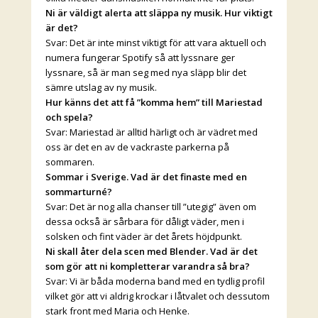
Ni är väldigt alerta att släppa ny musik. Hur viktigt
är det?
Svar: Det är inte minst viktigt för att vara aktuell och
numera fungerar Spotify så att lyssnare ger
lyssnare, så är man seg med nya släpp blir det
sämre utslag av ny musik.
Hur känns det att få ”komma hem” till Mariestad
och spela?
Svar: Mariestad är alltid härligt och är vädret med
oss är det en av de vackraste parkerna på
sommaren.
Sommar i Sverige. Vad är det finaste med en
sommarturné?
Svar: Det är nog alla chanser till ”utegig” även om
dessa också är sårbara för dåligt väder, men i
solsken och fint väder är det årets höjdpunkt.
Ni skall åter dela scen med Blender. Vad är det
som gör att ni kompletterar varandra så bra?
Svar: Vi är båda moderna band med en tydlig profil
vilket gör att vi aldrig krockar i låtvalet och dessutom
stark front med Maria och Henke.