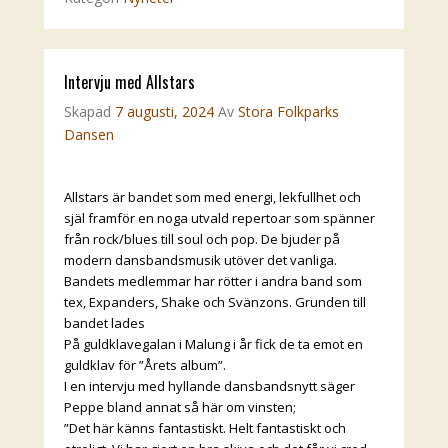
Intervju med Allstars
Skapad
7 augusti, 2024
Av
Stora Folkparks
Dansen
Allstars är bandet som med energi, lekfullhet och
själ framför en noga utvald repertoar som spänner
från rock/blues till soul och pop. De bjuder på
modern dansbandsmusik utöver det vanliga.
Bandets medlemmar har rötter i andra band som
tex, Expanders, Shake och Svänzons. Grunden till
bandet lades
På guldklavegalan i Malung i år fick de ta emot en
guldklav för ”Årets album”.
I en intervju med hyllande dansbandsnytt säger
Peppe bland annat så här om vinsten;
”Det här känns fantastiskt. Helt fantastiskt och