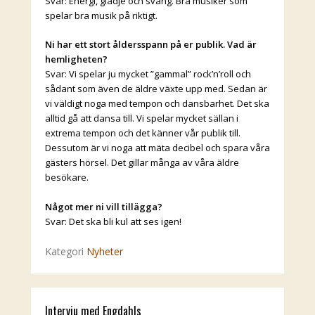
Svar: Energi, glädje och sväng. Bra musiker som
spelar bra musik på riktigt.
Ni har ett stort åldersspann på er publik. Vad är
hemligheten?
Svar: Vi spelar ju mycket ”gammal” rock’n’roll och
sådant som även de äldre växte upp med. Sedan är
vi väldigt noga med tempon och dansbarhet. Det ska
alltid gå att dansa till. Vi spelar mycket sällan i
extrema tempon och det känner vår publik till.
Dessutom är vi noga att mäta decibel och spara våra
gästers hörsel. Det gillar många av våra äldre
besökare.
Något mer ni vill tillägga?
Svar: Det ska bli kul att ses igen!
Kategori
Nyheter
Intervju med Engdahls