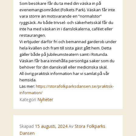
Som besökare får du ta med din väska in på
evenemangsområdet (Folkets Park). Väskan får inte
vara större än motsvarande en ”normalstor”
ryggsäck. Av både trivsel- och säkerhetsskäl får du
inte ha med väskan in i danslokalerna, caféet eller
restaurangen.
Vi erbjuder därför fri och bemannad garderob under
hela kvällen och fram till sista gäst gått hem. Detta
gäller både på Jubileumsteatern samt i Rotunda.
Väskan får bara innehålla personliga saker som du
behöver för din danskväll eller medicinska skäl.
All övrig praktisk information har vi samlat på vår
hemsida.
Läs mer:
https://storafolkparksdansen.se/praktisk-
information/
Kategori
Nyheter
Skapad
15 augusti, 2024
Av
Stora Folkparks
Dansen