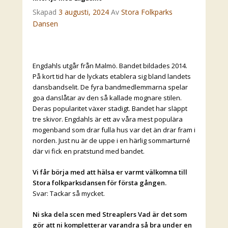
Skapad
3 augusti, 2024
Av
Stora Folkparks
Dansen
Engdahls utgår från Malmö. Bandet bildades 2014.
På kort tid har de lyckats etablera sig bland landets
dansbandselit. De fyra bandmedlemmarna spelar
goa danslåtar av den så kallade mognare stilen.
Deras popularitet växer stadigt. Bandet har släppt
tre skivor. Engdahls är ett av våra mest populära
mogenband som drar fulla hus var det än drar fram i
norden. Just nu är de uppe i en härlig sommarturné
där vi fick en pratstund med bandet.
Vi får börja med att hälsa er varmt välkomna till
Stora folkparksdansen för första gången.
Svar: Tackar så mycket.
Ni ska dela scen med Streaplers Vad är det som
gör att ni kompletterar varandra så bra under en