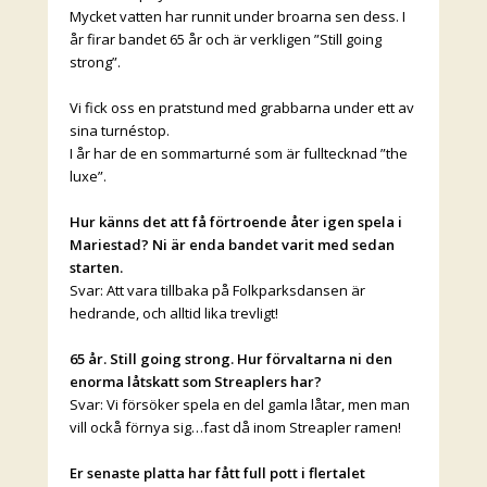
Mycket vatten har runnit under broarna sen dess. I
år firar bandet 65 år och är verkligen ”Still going
strong”.
Vi fick oss en pratstund med grabbarna under ett av
sina turnéstop.
I år har de en sommarturné som är fulltecknad ”the
luxe”.
Hur känns det att få förtroende åter igen spela i
Mariestad? Ni är enda bandet varit med sedan
starten.
Svar: Att vara tillbaka på Folkparksdansen är
hedrande, och alltid lika trevligt!
65 år. Still going strong. Hur förvaltarna ni den
enorma låtskatt som Streaplers har?
Svar: Vi försöker spela en del gamla låtar, men man
vill ockå förnya sig…fast då inom Streapler ramen!
Er senaste platta har fått full pott i flertalet