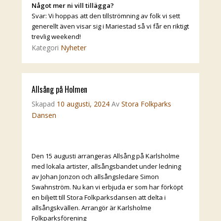
Något mer ni vill tillägga?
Svar: Vi hoppas att den tillströmning av folk vi sett
generellt även visar sig i Mariestad så vi får en riktigt
trevlig weekend!
Kategori
Nyheter
Allsång på Holmen
Skapad
10 augusti, 2024
Av
Stora Folkparks
Dansen
Den 15 augusti arrangeras Allsång på Karlsholme
med lokala artister, allsångsbandet under ledning
av Johan Jonzon och allsångsledare Simon
Swahnström. Nu kan vi erbjuda er som har förköpt
en biljett till Stora Folkparksdansen att delta i
allsångskvällen. Arrangör är Karlsholme
Folkparksförening