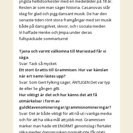
yngsta heltidsorkester med en medelålder på 18 år.
Resten är som man säger historia. Casanovas står
idag för glad och pigg dansant musik. De har den
senaste tiden rönt stora framgångar med sin musik
både på dansgolvet, skivor, och i sociala medier.
Vi haffade Henke och Jimpa under deras
fullspäckade sommarturné
Tjena och varmt välkomna till Mariestad får vi
säga.
Svar: Tack så mycket.
Ett stort Grattis till Grammisen. Hur var känslan
när ert namn lästes upp?
Svar: Som Gert Fylking säger, ÄNTLIGEN Det var typ
4e eller 5e gången gillt.
Hur viktigt är det och hur känns det att få
utmärkelser i form av
guldklavenomineringar/grammisnomineringar?
Svar: Det är både viktigt för att nå ut i vanliga media
och för att ha olika mål att jobb mot. Grammisen
märker man hade ett ENORMT genomslag i flertalet
olika medier dansmusiken normalt inte får plats.