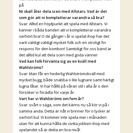
på
Ni skall åter dela scen med Allstars. Vad är det
som gör att ni kompletterar varandra så bra?
Svar: Alltid en höjdpunkt att spela med Allstars. Vi
känner i båda banden att vi kompletterar varandra
oerhört bra! O de gånger i år vi spelat ihop har det
varit väldigt väldigt mycket folk och en otroligt fin
respons för den kombon! Samtidigt för oss band är
det alltid kul att dela scen med goda vänner
Vad kan folk förvänta sig av en kväll med
Wahlströms?
Svar: Man får en hederlig Wahlströmskväll med
mycket bugg, både snabba o lite lugnare samt härligt
lugna låtar. Vi har hållit på våran stil i alla år o den
försöker vi förädla för varje år.
Vart har vi Wahlströms om fem år?
Svar: svårt o säga, som det känns nu så kör vi på i
samma anda. Detta är nåt vi brinner för o tycker är
oerhört kul. Vi kommer inte spela mer i månaden
utan för att kunna hålla de civilia jobben ihop med
spelandet så är detta en bra nivå!