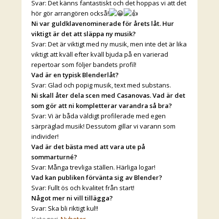
Svar: Det känns fantastiskt och det hoppas vi att det
hör gör arrangören också!
Ni var guldklavenominerade för årets låt. Hur
viktigt är det att släppa ny musik?
Svar: Det är viktigt med ny musik, men inte det är lika
viktigt att kväll efter kväll bjuda på en varierad
repertoar som följer bandets profil!
Vad är en typisk Blenderlåt?
Svar: Glad och popig musik, text med substans.
Ni skall åter dela scen med Casanovas. Vad är det
som gör att ni kompletterar varandra så bra?
Svar: Vi är båda väldigt profilerade med egen
särpräglad musik! Dessutom gillar vi varann som
individer!
Vad är det bästa med att vara ute på
sommarturné?
Svar: Många trevliga ställen. Härliga logar!
Vad kan publiken förvänta sig av Blender?
Svar: Fullt ös och kvalitet från start!
Något mer ni vill tillägga?
Svar: Ska bli riktigt kul!!