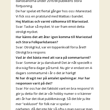
dansbanorna under 2016 till publikens stora
förtjusning.
De har spelat ett flertal gånger hos oss i Mariestad.
Vi fick oss en pratstund med Mattias i bandet.
Hej Mattias och varmt välkomna till Mariestad.
Svar: Tackar så mycket. Vi ser fram emot detta
otroligt mycket.
Hur känns det att åter igen komma till Mariestad
och Stora Folkparkdansen?
Svar: Otroligt kul, var en toppenkväll förra året!!
Otroligt bra respons
Vad är det bästa med att vara på sommarturné?
Svar: Sommar är ju dansband! Det är nåt speciellt o
dra iväg flera dagar på turné. Nu gör vi endast en 4-
dagars sommarturné i år o det är härligt!
Ni har dragit ner på antalet spelningar. Hur har
responsen varit på det?
Svar: För oss har det faktiskt varit en bra respons! Vi
gör ju detta för det är vår hobby numer o vi känner
att i år har det ökat publikmässigt. Så det blir ju lite
mer ”exklusivt” för folk när vi spelar i
närheten, då det inte blir så ofta o man passar man