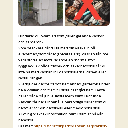
Funderar du över vad som gäller gällande väskor
och garderob?
Som besökare får du ta med din väska in på
evenemangsområdet (Folkets Park). Väskan får inte
vara större än motsvarande en ”normalstor”
ryggsäck. Av både trivsel- och säkerhetsskäl får du
inte ha med väskan in i danslokalerna, caféet eller
restaurangen.
Vi erbjuder därför fri och bemannad garderob under
hela kvällen och fram till sista gäst gått hem. Detta
gäller både på Jubileumsteatern samt i Rotunda.
Väskan får bara innehålla personliga saker som du
behöver för din danskväll eller medicinska skäl.
All övrig praktisk information har vi samlat på vår
hemsida.
Läs mer:
https://storafolkparksdansen.se/praktisk-