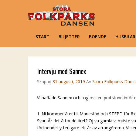
Stora Folkpar
Karlsholme Folkets Park, Mar
Primary Menu
START
BILJETTER
BOENDE
HUSBILA
Skip to content
Intervju med Sannex
Skapad
31 augusti, 2019
Av
Stora Folkparks Dans
Vi haffade Sannex och tog oss en pratstund inför 
1. Ni kommer åter till Mariestad och STFPD för 8:e
Svar: Är det åttonde året? Oj va gamla vi måste var
förtoendet ytterligare ett år av arrangörerna. Vi s