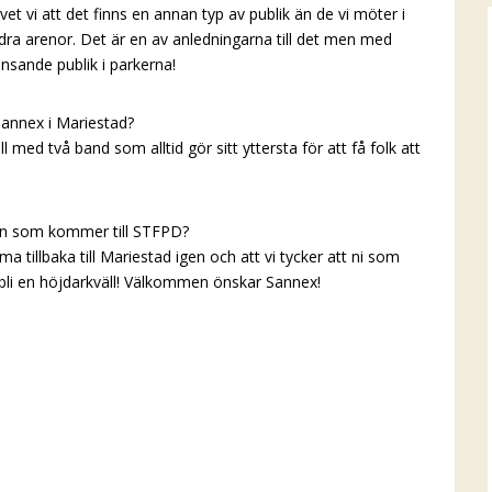
vet vi att det finns en annan typ av publik än de vi möter i
ra arenor. Det är en av anledningarna till det men med
ansande publik i parkerna!
 Sannex i Mariestad?
l med två band som alltid gör sitt yttersta för att få folk att
liken som kommer till STFPD?
ma tillbaka till Mariestad igen och att vi tycker att ni som
bli en höjdarkväll! Välkommen önskar Sannex!