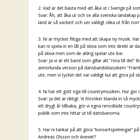
2. Vad är det bästa med att åka ut i Sverige på s
Svar: Åh, att åka ut och se alla svenska landakap
land är så vackert och ser väldigt olika ut från norr 
3. Ni är mycket flitiga med att skapa ny musik. Har n
kan ni spela in en låt på skiva som inte direkt är 
på skiva men som de aldrig spelar ute live.
Svar: Ja vi är ett band som gillar att ”röra till det” 
annorlunda version på dansbandsklassikern ”Främling
ute, men vi tycket det var väldigt kul att göra på sk
4. Ni har ett gott öga till countrymusiken. Hur gör 
Svar: Ja det är riktigt. Vi försöker blanda in så myc
ett drygt år tillbaka, gör vi egna renodlade countrys
publik som inte hittar ut till dansbanorna.
5. Har ni tankar på att göra ”konsertspelningar” 
Andreas Olsson och Anexet?