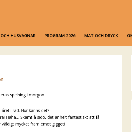
ks Dansen
iestad
R OCH HUSVAGNAR
PROGRAM 2026
MAT OCH DRYCK
O
en
deras spelning i morgon.
 året i rad. Hur känns det?
a! Haha… Skämt å sido, det är helt fantastiskt att få
er väldigt mycket fram emot gigget!