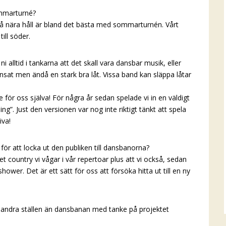
ommarturné?
 på nära håll är bland det bästa med sommarturnén. Vårt
till söder.
i alltid i tankarna att det skall vara dansbar musik, eller
dansat men ändå en stark bra låt. Vissa band kan släppa låtar
lite för oss själva! För några år sedan spelade vi in en väldigt
”. Just den versionen var nog inte riktigt tänkt att spela
iva!
i för att locka ut den publiken till dansbanorna?
ket country vi vågar i vår repertoar plus att vi också, sedan
hower. Det är ett sätt för oss att försöka hitta ut till en ny
på andra ställen än dansbanan med tanke på projektet