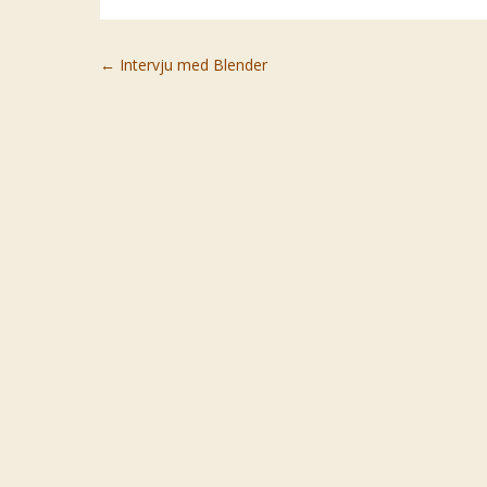
Post navigation
←
Intervju med Blender