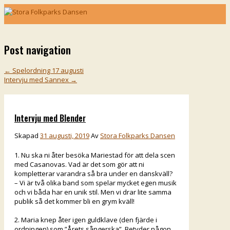
Post navigation
←
Spelordning 17 augusti
Intervju med Sannex
→
Intervju med Blender
Skapad
31 augusti, 2019
Av
Stora Folkparks Dansen
1. Nu ska ni åter besöka Mariestad för att dela scen
med Casanovas. Vad är det som gör att ni
kompletterar varandra så bra under en danskväll?
– Vi är två olika band som spelar mycket egen musik
och vi båda har en unik stil. Men vi drar lite samma
publik så det kommer bli en grym kväll!
2. Maria knep åter igen guldklave (den fjärde i
ordningen) som ”Årets sångerska”. Betyder någon