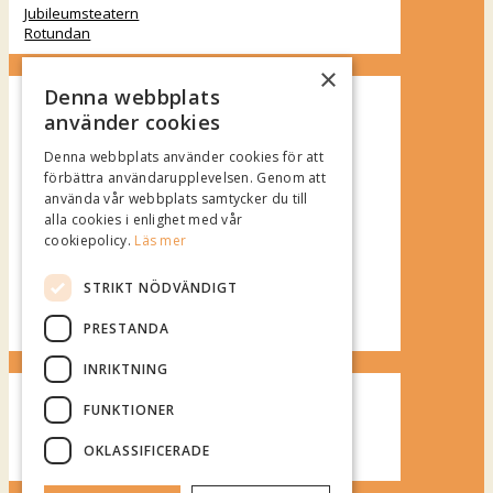
Jubileumsteatern
Rotundan
×
Denna webbplats
Spotify Playlist
använder cookies
Denna webbplats använder cookies för att
förbättra användarupplevelsen. Genom att
använda vår webbplats samtycker du till
alla cookies i enlighet med vår
cookiepolicy.
Läs mer
STRIKT NÖDVÄNDIGT
PRESTANDA
INRIKTNING
FUNKTIONER
Vädret över Mariestad
OKLASSIFICERADE
klart.se