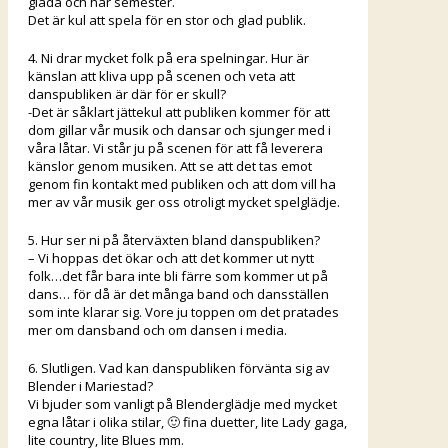
glada och har semester.
Det är kul att spela för en stor och glad publik.
4. Ni drar mycket folk på era spelningar. Hur är
känslan att kliva upp på scenen och veta att
danspubliken är där för er skull?
-Det är såklart jättekul att publiken kommer för att
dom gillar vår musik och dansar och sjunger med i
våra låtar. Vi står ju på scenen för att få leverera
känslor genom musiken. Att se att det tas emot
genom fin kontakt med publiken och att dom vill ha
mer av vår musik ger oss otroligt mycket spelglädje.
5. Hur ser ni på återväxten bland danspubliken?
– Vi hoppas det ökar och att det kommer ut nytt
folk…det får bara inte bli färre som kommer ut på
dans… för då är det många band och dansställen
som inte klarar sig. Vore ju toppen om det pratades
mer om dansband och om dansen i media.
6. Slutligen. Vad kan danspubliken förvänta sig av
Blender i Mariestad?
Vi bjuder som vanligt på Blenderglädje med mycket
egna låtar i olika stilar,
🙂
fina duetter, lite Lady gaga,
lite country, lite Blues mm.