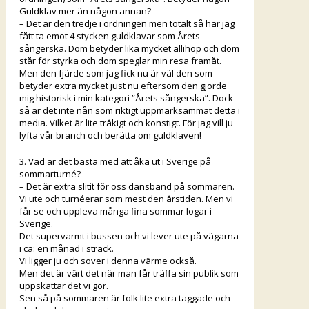
Guldklav mer än någon annan?
– Det är den tredje i ordningen men totalt så har jag
fått ta emot 4 stycken guldklavar som Årets
sångerska. Dom betyder lika mycket allihop och dom
står för styrka och dom speglar min resa framåt.
Men den fjärde som jag fick nu är väl den som
betyder extra mycket just nu eftersom den gjorde
mig historisk i min kategori ”Årets sångerska”. Dock
så är det inte nån som riktigt uppmärksammat detta i
media. Vilket är lite tråkigt och konstigt. För jag vill ju
lyfta vår branch och berätta om guldklaven!
3. Vad är det bästa med att åka ut i Sverige på
sommarturné?
– Det är extra slitit för oss dansband på sommaren.
Vi ute och turnéerar som mest den årstiden. Men vi
får se och uppleva många fina sommar logar i
Sverige.
Det supervarmt i bussen och vi lever ute på vägarna
i ca: en månad i sträck.
Vi ligger ju och sover i denna värme också.
Men det är värt det när man får träffa sin publik som
uppskattar det vi gör.
Sen så på sommaren är folk lite extra taggade och