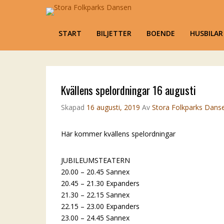
Stora Folkparks D
Karlsholme Folkets Park, Mariestad
Primary Menu
START
BILJETTER
BOENDE
HUSBILA
Skip to content
Kvällens spelordningar 16 augusti
Skapad
16 augusti, 2019
Av
Stora Folkparks Dans
Här kommer kvällens spelordningar
JUBILEUMSTEATERN
20.00 – 20.45 Sannex
20.45 – 21.30 Expanders
21.30 – 22.15 Sannex
22.15 – 23.00 Expanders
23.00 – 24.45 Sannex