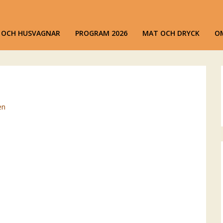
ansen
R OCH HUSVAGNAR
PROGRAM 2026
MAT OCH DRYCK
O
en