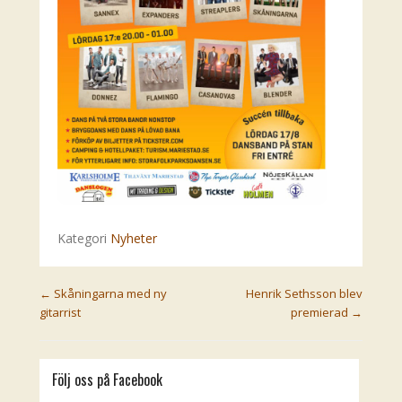
Kategori
Nyheter
Post navigation
←
Skåningarna med ny
Henrik Sethsson blev
gitarrist
premierad
→
Följ oss på Facebook