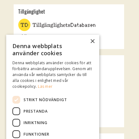
Tillgänglighet
Jubileumsteatern
×
Rotundan
Denna webbplats
använder cookies
Spotify Playlist
Denna webbplats använder cookies för att
förbättra användarupplevelsen. Genom att
använda vår webbplats samtycker du till
alla cookies i enlighet med vår
cookiepolicy.
Läs mer
STRIKT NÖDVÄNDIGT
PRESTANDA
INRIKTNING
FUNKTIONER