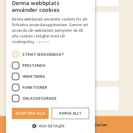
Denna webbplats
använder cookies
Spotify Playlist
Denna webbplats använder cookies för att
förbättra användarupplevelsen. Genom att
använda vår webbplats samtycker du till
alla cookies i enlighet med vår
cookiepolicy.
Läs mer
STRIKT NÖDVÄNDIGT
PRESTANDA
INRIKTNING
FUNKTIONER
Vädret över Mariestad
OKLASSIFICERADE
klart.se
ACCEPTERA ALLA
AVVISA ALLT
Administration
| © 2026
Stora Folkparks Dansen
VISA DETALJER
Cookie Policy