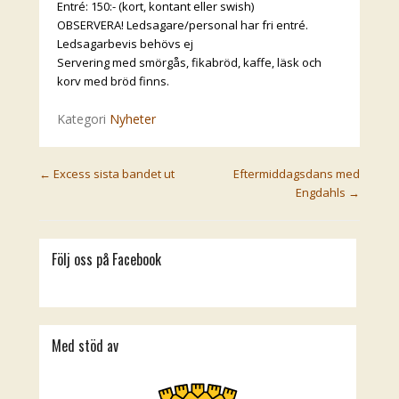
Entré: 150:- (kort, kontant eller swish)
OBSERVERA! Ledsagare/personal har fri entré.
Ledsagarbevis behövs ej
Servering med smörgås, fikabröd, kaffe, läsk och
korv med bröd finns.
Kategori
Nyheter
Post navigation
←
Excess sista bandet ut
Eftermiddagsdans med
Engdahls
→
Följ oss på Facebook
Med stöd av