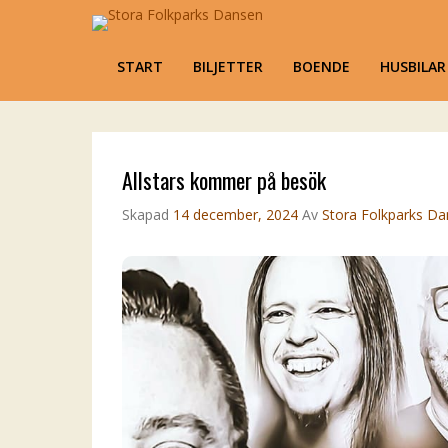
Stora Folkparks D
Karlsholme Folkets Park, Mariestad
Primary Menu
START
BILJETTER
BOENDE
HUSBILA
Skip to content
Allstars kommer på besök
Skapad
14 december, 2024
Av
Stora Folkparks D