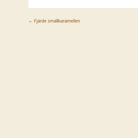
Post navigation
←
Fjärde smällkaramellen