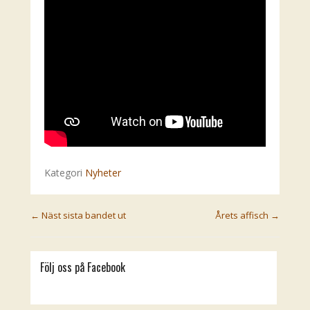
Kategori
Nyheter
Post navigation
←
Näst sista bandet ut
Årets affisch
→
Följ oss på Facebook