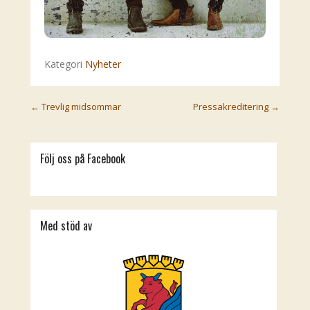
Kategori
Nyheter
Post navigation
←
Trevlig midsommar
Pressakreditering
→
Följ oss på Facebook
Med stöd av