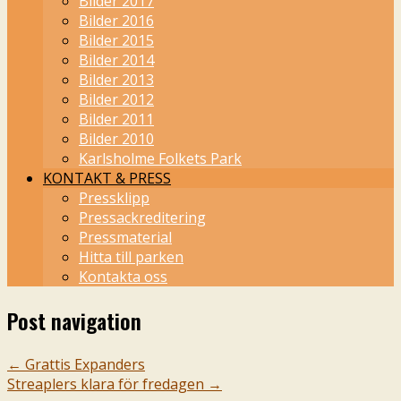
Bilder 2017
Bilder 2016
Bilder 2015
Bilder 2014
Bilder 2013
Bilder 2012
Bilder 2011
Bilder 2010
Karlsholme Folkets Park
KONTAKT & PRESS
Pressklipp
Pressackreditering
Pressmaterial
Hitta till parken
Kontakta oss
Post navigation
←
Grattis Expanders
Streaplers klara för fredagen
→