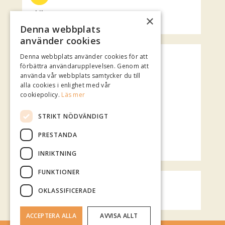
Jubileumsteatern
×
Rotundan
Denna webbplats
använder cookies
Spotify Playlist
Denna webbplats använder cookies för att
förbättra användarupplevelsen. Genom att
använda vår webbplats samtycker du till
alla cookies i enlighet med vår
cookiepolicy.
Läs mer
STRIKT NÖDVÄNDIGT
PRESTANDA
INRIKTNING
FUNKTIONER
Vädret över Mariestad
OKLASSIFICERADE
klart.se
ACCEPTERA ALLA
AVVISA ALLT