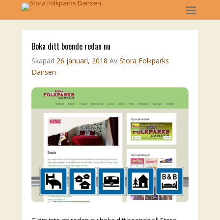
Boka ditt boende redan nu
Skapad
26 januari, 2018
Av
Stora Folkparks
Dansen
Glöm inte att redan nu boka ditt boende till Stora