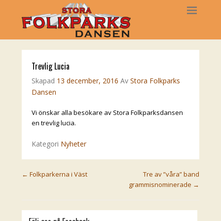
Trevlig Lucia
Skapad
13 december, 2016
Av
Stora Folkparks
Dansen
Vi önskar alla besökare av Stora Folkparksdansen
en trevlig lucia.
Kategori
Nyheter
Post navigation
←
Folkparkerna i Väst
Tre av ”våra” band
grammisnominerade
→