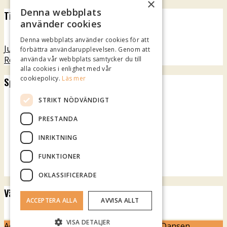
×
Denna webbplats
Tillgänglighet
använder cookies
Denna webbplats använder cookies för att
Jubileumsteatern
förbättra användarupplevelsen. Genom att
Rotundan
använda vår webbplats samtycker du till
alla cookies i enlighet med vår
cookiepolicy.
Läs mer
Spotify Playlist
STRIKT NÖDVÄNDIGT
PRESTANDA
INRIKTNING
FUNKTIONER
OKLASSIFICERADE
Vädret över Mariestad
ACCEPTERA ALLA
AVVISA ALLT
klart.se
VISA DETALJER
Administration
| © 2026
Stora Folkparks Dansen