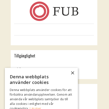
Tillgänglighet
Jubileumsteatern
×
Rotundan
Denna webbplats
använder cookies
Spotify Playlist
Denna webbplats använder cookies för att
förbättra användarupplevelsen. Genom att
använda vår webbplats samtycker du till
alla cookies i enlighet med vår
cookiepolicy.
Läs mer